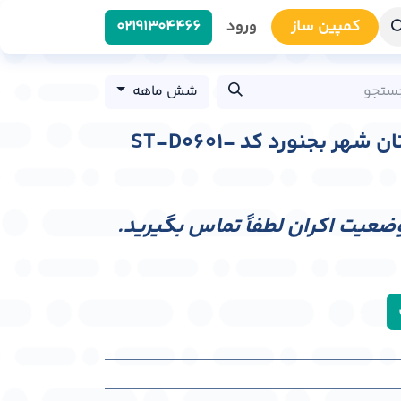
کمپین سا​​ز
ورود
0219​1304466
شش ماهه
استرابورد میدان گلستان شهر بجنورد کد ST-D0601-
وضعیت اکران لطفاً تماس بگیرید.