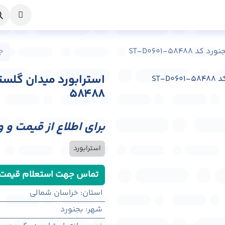
خواست طراحی
راهنما
درباره ما
تماس با ما
ST-D0601-584
58488
برای اطلاع از قیمت و 
استرابورد
تماس جهت استعلام قیمت
استان
:
خراسان شمالی
شهر
:
بجنورد