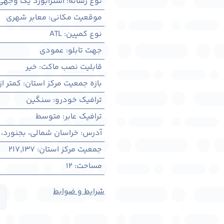
نوع رسانه
:
استرابورد یک وجهی
موقعیت مکانی
:
معابر شهری
نوع کمپین
:
ATL
جهت تابلو
:
عمودی
قابلیت نصب ماکت
:
خیر
بازه جمعیت مرکز استان
:
کمتر از ۳۰۰ هزار ن
ترافیک خودرو
:
سنگین
ترافیک عابر
:
متوسط
آدرس
:
خراسان شمالی، بجنورد، 
جمعیت مرکز استان
:
217,137
مساحت
:
12
شرایط و ضوابط