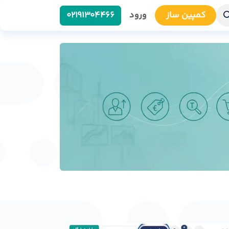
کمپین سا​​ز
ورود
0219​1304466