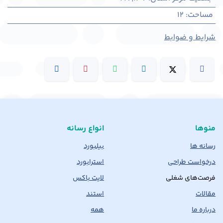
مساحت
:
12
شرایط و ضوابط
منوها
انواع رسانه
رسانه ها
بیلبورد
درخواست طراحی
استرابورد
فرصت‌های شغلی
لایت باکس
مقالات
استند
درباره ما
همه