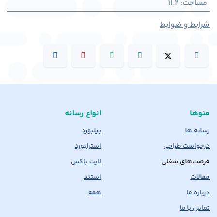
مساحت
:
11.2
شرایط و ضوابط
منوها
انواع رسانه
رسانه ها
بیلبورد
درخواست طراحی
استرابورد
فرصت‌های شغلی
لایت باکس
مقالات
استند
درباره ما
همه
تماس با ما