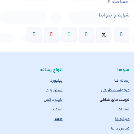
مساحت
:
12
شرایط و ضوابط
منوها
انواع رسانه
رسانه ها
بیلبورد
درخواست طراحی
استرابورد
فرصت‌های شغلی
لایت باکس
مقالات
استند
درباره ما
همه
تماس با ما