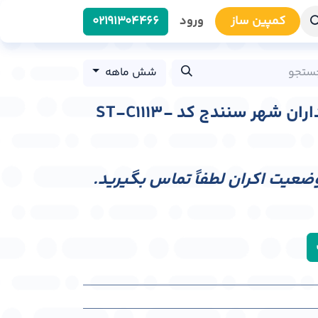
کمپین سا​​ز
ورود
0219​1304466
شش ماهه
استرابورد ابتدای پاسداران شهر سنندج کد ST-C1113-
وضعیت اکران لطفاً تماس بگیرید.