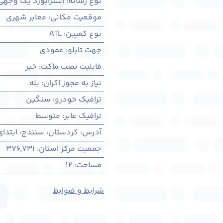
نوع رسانه
:
استرابورد یک وجهی
موقعیت مکانی
:
معابر شهری
نوع کمپین
:
ATL
جهت تابلو
:
عمودی
قابلیت نصب ماکت
:
خیر
نیاز به مجوز اکران
:
بله
ترافیک خودرو
:
سنگین
ترافیک عابر
:
متوسط
آدرس
:
کردستان، سنندج، ابتدای
جمعیت مرکز استان
:
376,731
مساحت
:
12
شرایط و ضوابط