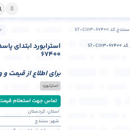
خواست طراحی
راهنما
درباره ما
تماس با ما
ST-C1113-6740
67400
برای اطلاع از قیمت و 
استرابورد
تماس جهت استعلام قیمت
استان
:
کردستان
شهر
:
سنندج