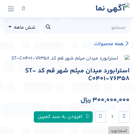
رش به محتوا
شش ماهه
همه محصولات
استرابورد میدان میثم شهر قم کد ST-
C0401-76358
300,000,000
﷼
افزودن به سبد کمپین
استرابورد