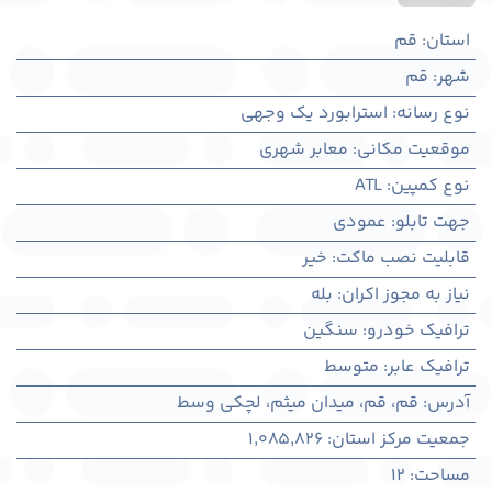
استان
:
قم
شهر
:
قم
نوع رسانه
:
استرابورد یک وجهی
موقعیت مکانی
:
معابر شهری
نوع کمپین
:
ATL
جهت تابلو
:
عمودی
قابلیت نصب ماکت
:
خیر
نیاز به مجوز اکران
:
بله
ترافیک خودرو
:
سنگین
ترافیک عابر
:
متوسط
آدرس
:
قم، قم، میدان میثم، لچکی وسط
جمعیت مرکز استان
:
1,085,826
مساحت
:
12