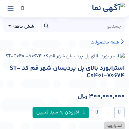
رش به محتوا
شش ماهه
همه محصولات
استرابورد بالای پل پردیسان شهر قم کد ST-
C0401-70674
300,000,000
﷼
افزودن به سبد کمپین
استرابورد