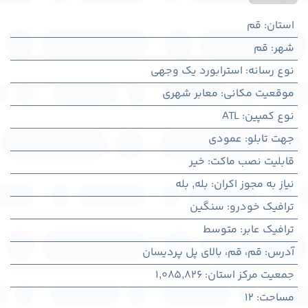
استان
:
قم
شهر
:
قم
نوع رسانه
:
استرابورد یک وجهی
موقعیت مکانی
:
معابر شهری
نوع کمپین
:
ATL
جهت تابلو
:
عمودی
قابلیت نصب ماکت
:
خیر
نیاز به مجوز اکران
:
بله
,
بله
ترافیک خودرو
:
سنگین
ترافیک عابر
:
متوسط
آدرس
:
قم، قم، بالای پل پردیسان
جمعیت مرکز استان
:
1,085,826
مساحت
:
12