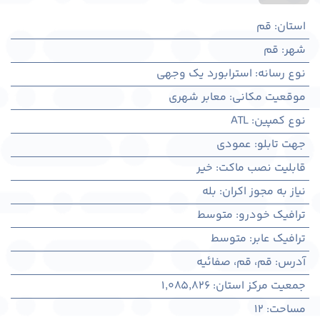
استان
:
قم
شهر
:
قم
نوع رسانه
:
استرابورد یک وجهی
موقعیت مکانی
:
معابر شهری
نوع کمپین
:
ATL
جهت تابلو
:
عمودی
قابلیت نصب ماکت
:
خیر
نیاز به مجوز اکران
:
بله
ترافیک خودرو
:
متوسط
ترافیک عابر
:
متوسط
آدرس
:
قم، قم، صفائیه
جمعیت مرکز استان
:
1,085,826
مساحت
:
12