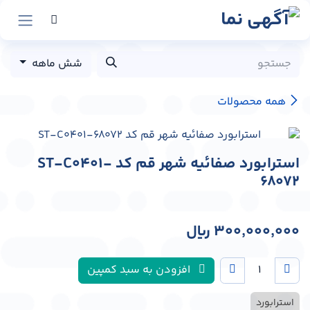
رش به محتوا
شش ماهه
همه محصولات
استرابورد صفائیه شهر قم کد ST-C0401-
68072
300,000,000
﷼
افزودن به سبد کمپین
استرابورد