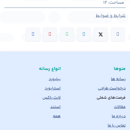
مساحت
:
12
شرایط و ضوابط
منوها
انواع رسانه
رسانه ها
بیلبورد
درخواست طراحی
استرابورد
فرصت‌های شغلی
لایت باکس
مقالات
استند
درباره ما
همه
تماس با ما