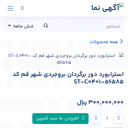
رش به محتوا
شش ماهه
همه محصولات
استرابورد دور برگردان بروجردی شهر قم کد
ST-C0401-56585
300,000,000
﷼
افزودن به سبد کمپین