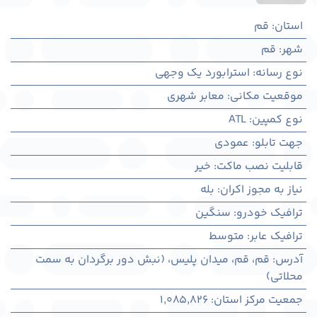
استان
:
قم
شهر
:
قم
نوع رسانه
:
استرابورد یک وجهی
موقعیت مکانی
:
معابر شهری
نوع کمپین
:
ATL
جهت تابلو
:
عمودی
قابلیت نصب ماکت
:
خیر
نیاز به مجوز اکران
:
بله
ترافیک خودرو
:
سنگین
ترافیک عابر
:
متوسط
آدرس
:
قم، قم، میدان پلیس، (نبش دور برگردان به سمت
محلاتی)
جمعیت مرکز استان
:
1,085,826