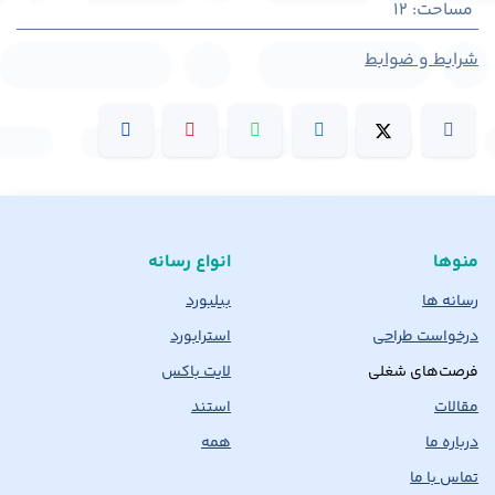
مساحت
:
12
شرایط و ضوابط
منوها
انواع رسانه
رسانه ها
بیلبورد
درخواست طراحی
استرابورد
فرصت‌های شغلی
لایت باکس
مقالات
استند
درباره ما
همه
تماس با ما