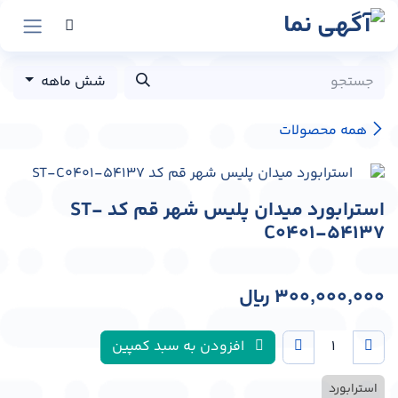
رش به محتوا
شش ماهه
همه محصولات
استرابورد میدان پلیس شهر قم کد ST-
C0401-54137
300,000,000
﷼
افزودن به سبد کمپین
استرابورد