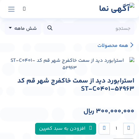
رش به محتوا
شش ماهه
همه محصولات
استرابورد دید از سمت خاکفرج شهر قم کد
ST-C0401-52963
300,000,000
﷼
افزودن به سبد کمپین