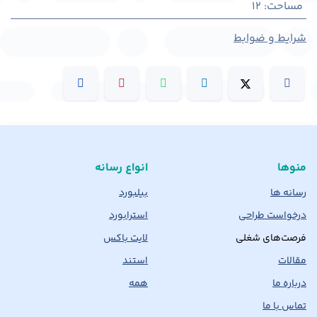
مساحت
:
12
شرایط و ضوابط
منوها
انواع رسانه
رسانه ها
بیلبورد
درخواست طراحی
استرابورد
فرصت‌های شغلی
لایت باکس
مقالات
استند
درباره ما
همه
تماس با ما