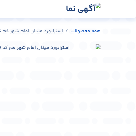
رش به محتوا
رسانه‌ها
وبلاگ
در
همه محصولات
استرابورد میدان امام شهر قم کد C0401-38259