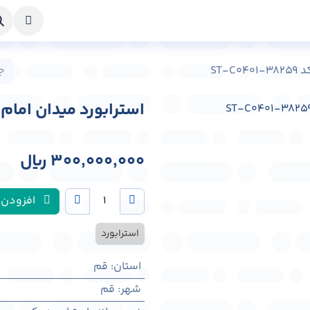
خواست طراحی
راهنما
درباره ما
تماس با ما
ST-
استرابورد میدان امام شهر قم ک
300,000,000
﷼
افزودن 
استرابورد
استان
:
قم
شهر
:
قم