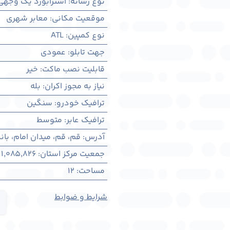
نوع رسانه
:
استرابورد یک وجهی
موقعیت مکانی
:
معابر شهری
نوع کمپین
:
ATL
جهت تابلو
:
عمودی
قابلیت نصب ماکت
:
خیر
نیاز به مجوز اکران
:
بله
ترافیک خودرو
:
سنگین
ترافیک عابر
:
متوسط
آدرس
:
قم، قم، میدان امام، با
جمعیت مرکز استان
:
1,085,826
مساحت
:
12
شرایط و ضوابط