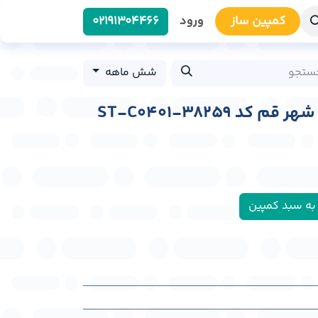
کمپین سا​​ز
ورود
0219​1304466
شش ماهه
د ST-C0401-38259
به سبد کمپین