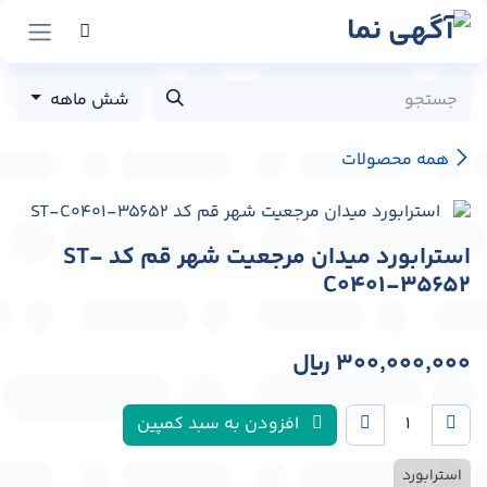
رش به محتوا
شش ماهه
همه محصولات
استرابورد میدان مرجعیت شهر قم کد ST-
C0401-35652
300,000,000
﷼
افزودن به سبد کمپین
استرابورد