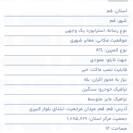
استان
:
قم
شهر
:
قم
نوع رسانه
:
استرابورد یک وجهی
موقعیت مکانی
:
معابر شهری
نوع کمپین
:
ATL
جهت تابلو
:
عمودی
قابلیت نصب ماکت
:
خیر
نیاز به مجوز اکران
:
بله
ترافیک خودرو
:
سنگین
ترافیک عابر
:
متوسط
آدرس
:
قم، قم، میدان مرجعیت، ابتدای بلوار کبیری
جمعیت مرکز استان
:
1,085,826
مساحت
:
12