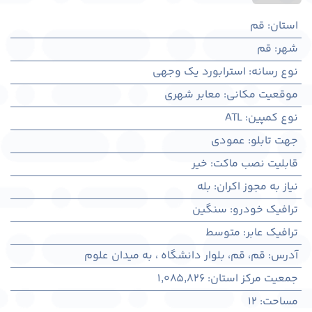
استان
:
قم
شهر
:
قم
نوع رسانه
:
استرابورد یک وجهی
موقعیت مکانی
:
معابر شهری
نوع کمپین
:
ATL
جهت تابلو
:
عمودی
قابلیت نصب ماکت
:
خیر
نیاز به مجوز اکران
:
بله
ترافیک خودرو
:
سنگین
ترافیک عابر
:
متوسط
آدرس
:
قم، قم، بلوار دانشگاه ، به میدان علوم
جمعیت مرکز استان
:
1,085,826
مساحت
:
12