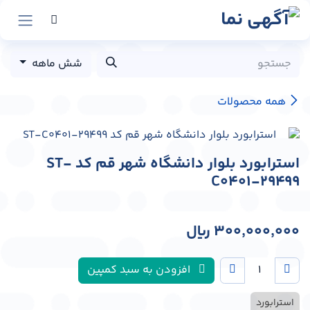
رش به محتوا
شش ماهه
همه محصولات
استرابورد بلوار دانشگاه شهر قم کد ST-
C0401-29499
300,000,000
﷼
افزودن به سبد کمپین
استرابورد