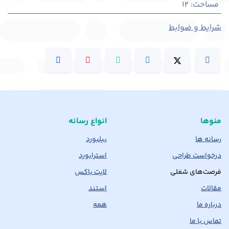
مساحت
:
12
شرایط و ضوابط
منوها
انواع رسانه
رسانه ها
بیلبورد
درخواست طراحی
استرابورد
فرصت‌های شغلی
لایت باکس
مقالات
استند
درباره ما
همه
تماس با ما