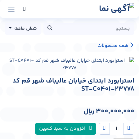
رش به محتوا
شش ماهه
همه محصولات
استرابورد ابتدای خیابان عالیباف شهر قم کد
ST-C0401-23778
300,000,000
﷼
افزودن به سبد کمپین