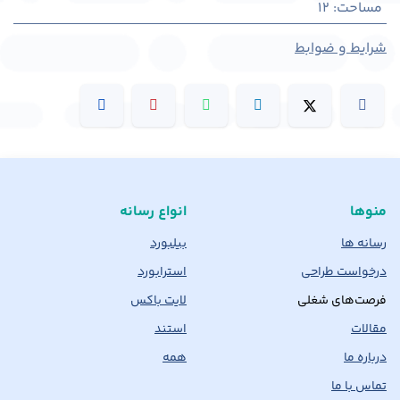
مساحت
:
12
شرایط و ضوابط
منوها
انواع رسانه
رسانه ها
بیلبورد
درخواست طراحی
استرابورد
فرصت‌های شغلی
لایت باکس
مقالات
استند
درباره ما
همه
تماس با ما