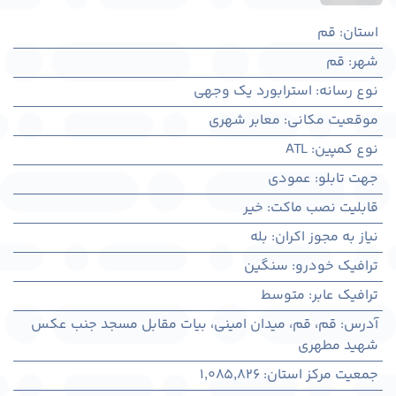
استان
:
قم
شهر
:
قم
نوع رسانه
:
استرابورد یک وجهی
موقعیت مکانی
:
معابر شهری
نوع کمپین
:
ATL
جهت تابلو
:
عمودی
قابلیت نصب ماکت
:
خیر
نیاز به مجوز اکران
:
بله
ترافیک خودرو
:
سنگین
ترافیک عابر
:
متوسط
آدرس
:
قم، قم، میدان امینی، بیات مقابل مسجد جنب عکس
شهید مطهری
جمعیت مرکز استان
:
1,085,826