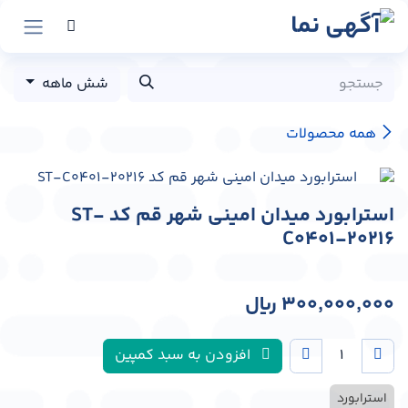
رش به محتوا
شش ماهه
همه محصولات
استرابورد میدان امینی شهر قم کد ST-
C0401-20216
300,000,000
﷼
افزودن به سبد کمپین
استرابورد