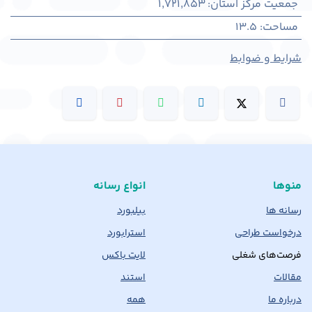
جمعیت مرکز استان
:
1,721,853
مساحت
:
13.5
شرایط و ضوابط
منوها
انواع رسانه
رسانه ها
بیلبورد
درخواست طراحی
استرابورد
فرصت‌های شغلی
لایت باکس
مقالات
استند
درباره ما
همه