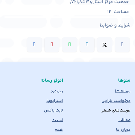
جمعیت مرکز استان
:
1,721,853
مساحت
:
12
شرایط و ضوابط
منوها
انواع رسانه
رسانه ها
بیلبورد
درخواست طراحی
استرابورد
فرصت‌های شغلی
لایت باکس
مقالات
استند
درباره ما
همه