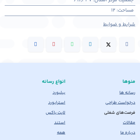
جمعیت مرکز استان
:
696,337
مساحت
:
12
شرایط و ضوابط
منوها
انواع رسانه
رسانه ها
بیلبورد
درخواست طراحی
استرابورد
فرصت‌های شغلی
لایت باکس
مقالات
استند
درباره ما
همه