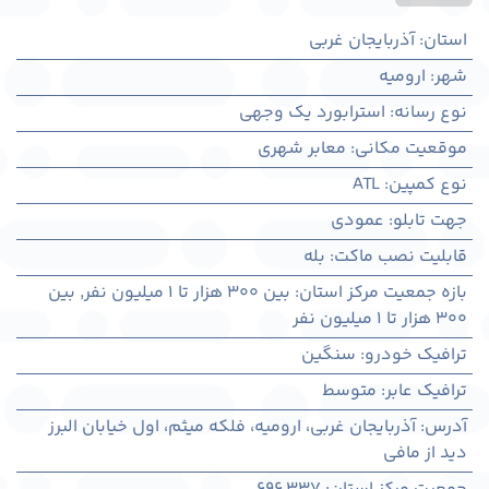
استان
:
آذربایجان غربی
شهر
:
اروميه
نوع رسانه
:
استرابورد یک وجهی
موقعیت مکانی
:
معابر شهری
نوع کمپین
:
ATL
جهت تابلو
:
عمودی
قابلیت نصب ماکت
:
بله
بازه جمعیت مرکز استان
:
بین ۳۰۰ هزار تا ۱ میلیون نفر
,
بین
۳۰۰ هزار تا ۱ میلیون نفر
ترافیک خودرو
:
سنگین
ترافیک عابر
:
متوسط
آدرس
:
آذربايجان غربی، اروميه، فلکه میثم، اول خیابان البرز
دید از مافی