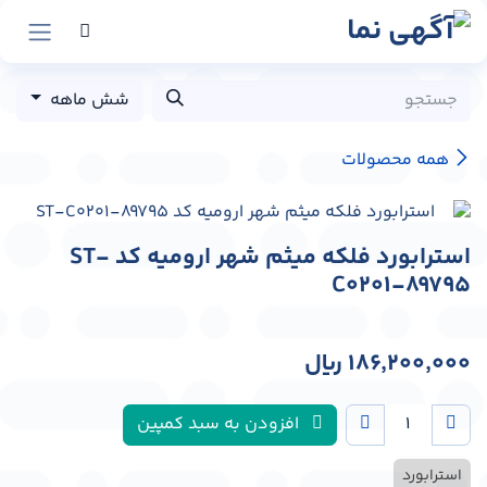
رش به محتوا
شش ماهه
همه محصولات
استرابورد فلکه میثم شهر ارومیه کد ST-
C0201-89795
186,200,000
﷼
افزودن به سبد کمپین
استرابورد