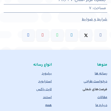
جمعیت مرکز استان
:
696,337
مساحت
:
7
شرایط و ضوابط
منوها
انواع رسانه
رسانه ها
بیلبورد
درخواست طراحی
استرابورد
فرصت‌های شغلی
لایت باکس
مقالات
استند
درباره ما
همه