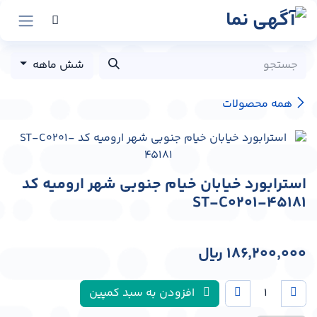
رش به محتوا
شش ماهه
همه محصولات
استرابورد خیابان خیام جنوبی شهر ارومیه کد
ST-C0201-45181
186,200,000
﷼
افزودن به سبد کمپین