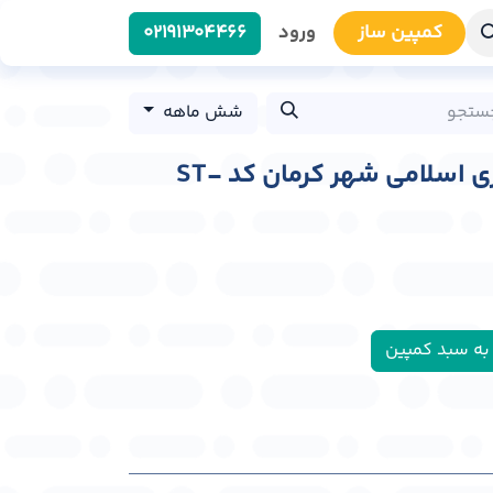
کمپین سا​​ز
ورود
0219​1304466
شش ماهه
استرابورد بلوار جمهوری اسلامی شهر کرمان کد ST-
به سبد کمپین