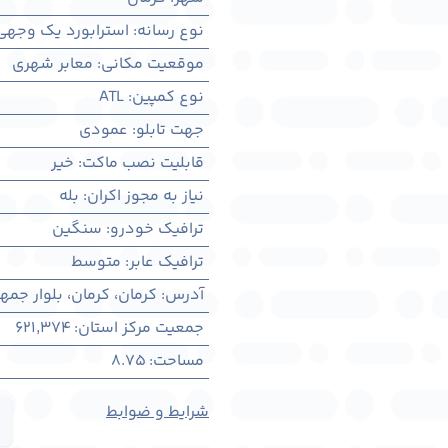
نوع رسانه
:
استرابورد یک وجهی
موقعیت مکانی
:
معابر شهری
نوع کمپین
:
ATL
جهت تابلو
:
عمودی
قابلیت نصب ماکت
:
خیر
نیاز به مجوز اکران
:
بله
ترافیک خودرو
:
سنگین
ترافیک عابر
:
متوسط
آدرس
:
کرمان، كرمان، بلوار جمه
جمعیت مرکز استان
:
621,374
مساحت
:
8.75
شرایط و ضوابط