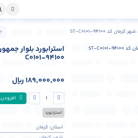
خواست طراحی
راهنما
درباره ما
تماس با ما
ن کد ST-C0101-94100
C0101-94100
189,000,000
﷼
افزودن 
استرابورد
استان
:
کرمان
شهر
:
كرمان