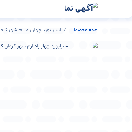
رش به محتوا
رسانه‌ها
وبلاگ
در
همه محصولات
استرابورد چهار راه ارم شهر کرمان کد -68351