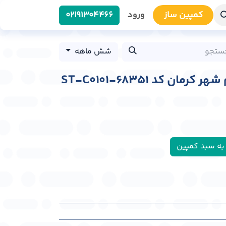
کمپین سا​​ز
ورود
0219​1304466
شش ماهه
مان کد ST-C0101-68351
به سبد کمپین