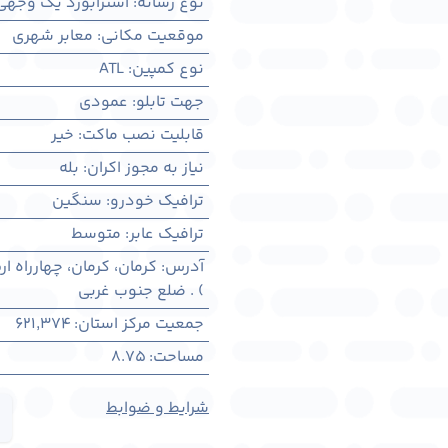
نوع رسانه
:
استرابورد یک وجهی
موقعیت مکانی
:
معابر شهری
نوع کمپین
:
ATL
جهت تابلو
:
عمودی
قابلیت نصب ماکت
:
خیر
نیاز به مجوز اکران
:
بله
ترافیک خودرو
:
سنگین
ترافیک عابر
:
متوسط
آدرس
:
کرمان، كرمان، چهارراه ار
) . ضلع جنوب غربی
جمعیت مرکز استان
:
621,374
مساحت
:
8.75
شرایط و ضوابط