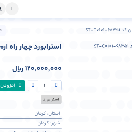
خواست طراحی
راهنما
درباره ما
تماس با ما
ST-C0101
استرابورد چهار راه ارم شهر کر
120,000,000
﷼
افزودن 
استرابورد
استان
:
کرمان
شهر
:
كرمان