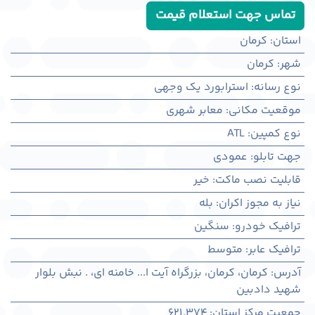
تماس جهت استعلام قیمت
استان
:
کرمان
شهر
:
كرمان
نوع رسانه
:
استرابورد یک وجهی
موقعیت مکانی
:
معابر شهری
نوع کمپین
:
ATL
جهت تابلو
:
عمودی
قابلیت نصب ماکت
:
خیر
نیاز به مجوز اکران
:
بله
ترافیک خودرو
:
سنگین
ترافیک عابر
:
متوسط
آدرس
:
کرمان، كرمان، بزرگراه آیت ا... خامنه ای، . نبش بلوار
شهید دادبین
جمعیت مرکز استان
:
621,374