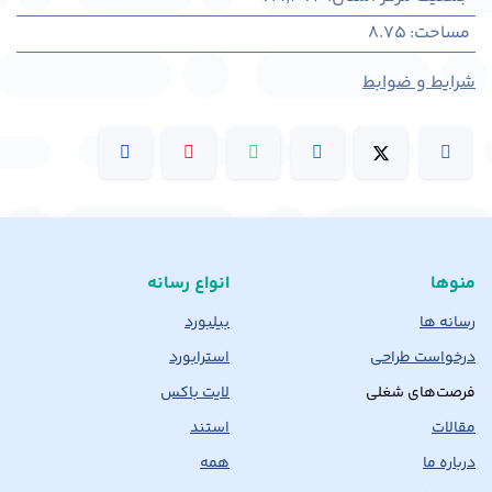
مساحت
:
8.75
شرایط و ضوابط
منوها
انواع رسانه
رسانه ها
بیلبورد
درخواست طراحی
استرابورد
فرصت‌های شغلی
لایت باکس
مقالات
استند
درباره ما
همه