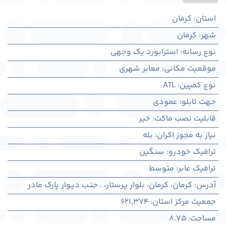
استان
:
کرمان
شهر
:
كرمان
نوع رسانه
:
استرابورد یک وجهی
موقعیت مکانی
:
معابر شهری
نوع کمپین
:
ATL
جهت تابلو
:
عمودی
قابلیت نصب ماکت
:
خیر
نیاز به مجوز اکران
:
بله
ترافیک خودرو
:
سنگین
ترافیک عابر
:
متوسط
آدرس
:
کرمان، كرمان، بلوار پرستار، . جنـب دیـوار پارک مادر
جمعیت مرکز استان
:
621,374
مساحت
:
8.75