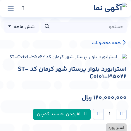
رش به محتوا
شش ماهه
همه محصولات
استرابورد بلوار پرستار شهر کرمان کد ST-
C0101-35022
120,000,000
﷼
افزودن به سبد کمپین
استرابورد