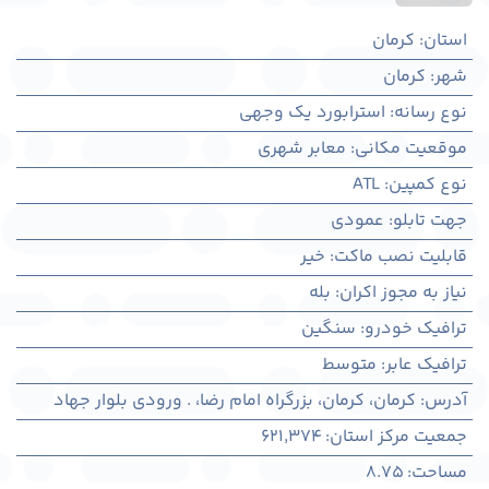
استان
:
کرمان
شهر
:
كرمان
نوع رسانه
:
استرابورد یک وجهی
موقعیت مکانی
:
معابر شهری
نوع کمپین
:
ATL
جهت تابلو
:
عمودی
قابلیت نصب ماکت
:
خیر
نیاز به مجوز اکران
:
بله
ترافیک خودرو
:
سنگین
ترافیک عابر
:
متوسط
آدرس
:
کرمان، كرمان، بزرگراه امام رضا، . ورودی بلوار جهاد
جمعیت مرکز استان
:
621,374
مساحت
:
8.75