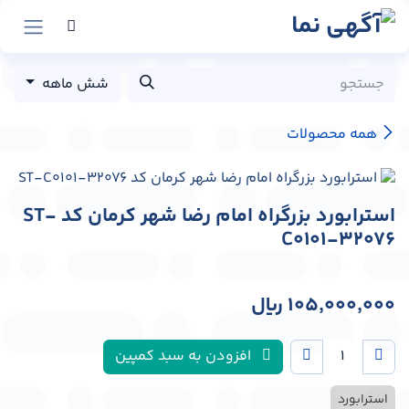
رش به محتوا
شش ماهه
همه محصولات
استرابورد بزرگراه امام رضا شهر کرمان کد ST-
C0101-32076
105,000,000
﷼
افزودن به سبد کمپین
استرابورد