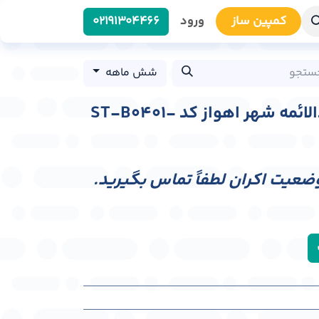
کمپین سا​​ز
ورود
0219​1304466
شش ماهه
استرابورد میدان جوادالائمه شهر اهواز کد ST-B0401-
وضعیت اکران لطفاً تماس بگیرید.