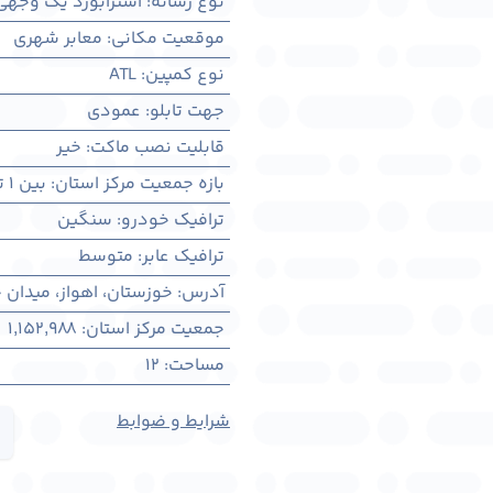
نوع رسانه
:
استرابورد یک وجهی
موقعیت مکانی
:
معابر شهری
نوع کمپین
:
ATL
جهت تابلو
:
عمودی
قابلیت نصب ماکت
:
خیر
بازه جمعیت مرکز استان
:
بین ۱ تا ۳ میلیون نفر
ترافیک خودرو
:
سنگین
ترافیک عابر
:
متوسط
آدرس
:
خوزستان، اهواز، میدان ج
جمعیت مرکز استان
:
1,152,988
مساحت
:
12
شرایط و ضوابط