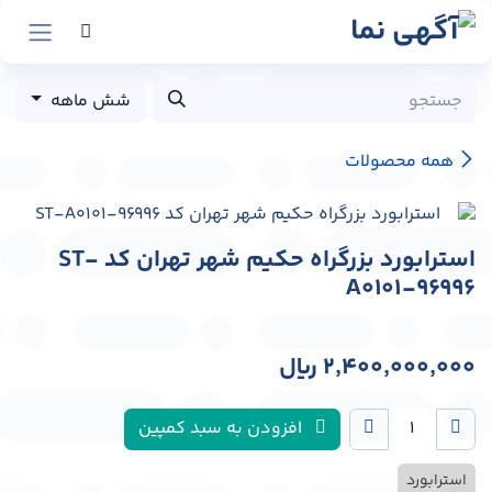
رش به محتوا
شش ماهه
همه محصولات
استرابورد بزرگراه حکیم شهر تهران کد ST-
A0101-96996
2,400,000,000
﷼
افزودن به سبد کمپین
استرابورد