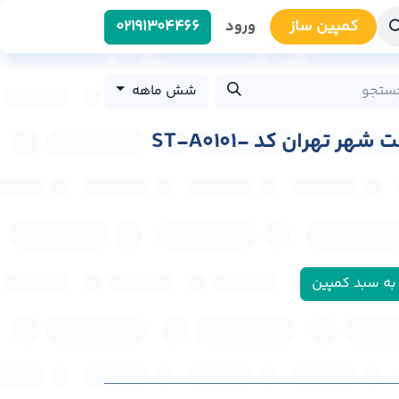
کمپین سا​​ز
ورود
0219​1304466
شش ماهه
استرابورد بزرگراه رسالت شهر تهران کد ST-A0101-
به سبد کمپین