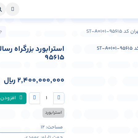
خواست طراحی
راهنما
درباره ما
تماس با ما
ST-A0101-9
95615
2,400,000,000
﷼
افزودن 
استرابورد
مساحت
:
12
جهت تابلو
:
عمودی