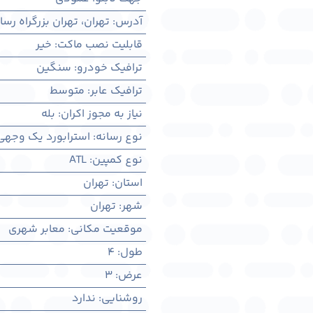
آدرس
:
تهران، تهران بزرگراه ر
قابلیت نصب ماکت
:
خیر
ترافیک خودرو
:
سنگین
ترافیک عابر
:
متوسط
نیاز به مجوز اکران
:
بله
نوع رسانه
:
استرابورد یک وجهی
نوع کمپین
:
ATL
استان
:
تهران
شهر
:
تهران
موقعیت مکانی
:
معابر شهری
طول
:
4
عرض
:
3
روشنایی
:
ندارد