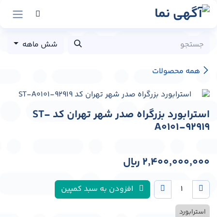
رش به محتوا
شش ماهه
همه محصولات
استرابورد بزرگراه صدر شهر تهران کد ST-
A0101-92919
2,400,000,000
﷼
افزودن به سبد کمپین
استرابورد