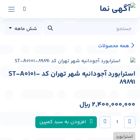
رش به محتوا
شش ماهه
همه محصولات
استرابورد آجودانیه شهر تهران کد ST-A0101-
89891
2,400,000,000
﷼
افزودن به سبد کمپین
استرابورد