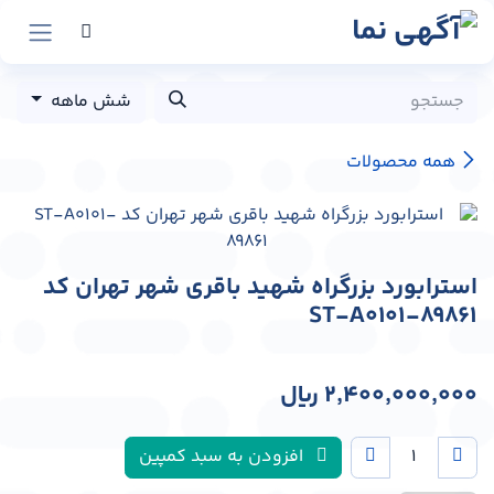
رش به محتوا
شش ماهه
همه محصولات
استرابورد بزرگراه شهید باقری شهر تهران کد
ST-A0101-89861
2,400,000,000
﷼
افزودن به سبد کمپین