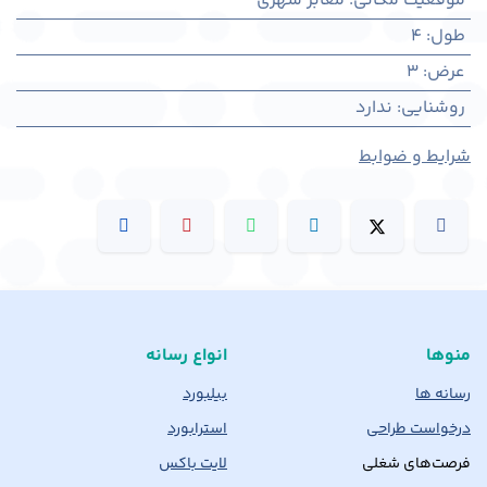
موقعیت مکانی
:
معابر شهری
طول
:
4
عرض
:
3
روشنایی
:
ندارد
شرایط و ضوابط
منوها
انواع رسانه
رسانه ها
بیلبورد
درخواست طراحی
استرابورد
فرصت‌های شغلی
لایت باکس