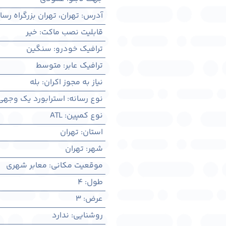
آدرس
:
تهران، تهران بزرگراه ر
قابلیت نصب ماکت
:
خیر
ترافیک خودرو
:
سنگین
ترافیک عابر
:
متوسط
نیاز به مجوز اکران
:
بله
نوع رسانه
:
استرابورد یک وجهی
نوع کمپین
:
ATL
استان
:
تهران
شهر
:
تهران
موقعیت مکانی
:
معابر شهری
طول
:
4
عرض
:
3
روشنایی
:
ندارد