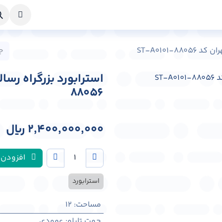
خواست طراحی
راهنما
درباره ما
تماس با ما
ST-A0101-8
88056
2,400,000,000
﷼
افزودن 
استرابورد
مساحت
:
12
جهت تابلو
:
عمودی