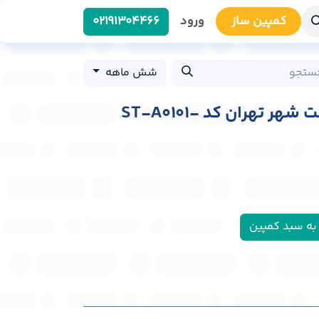
کمپین سا​​ز
ورود
0219​1304466
شش ماهه
استرابورد بزرگراه رسالت شهر تهران کد ST-A0101-
به سبد کمپین