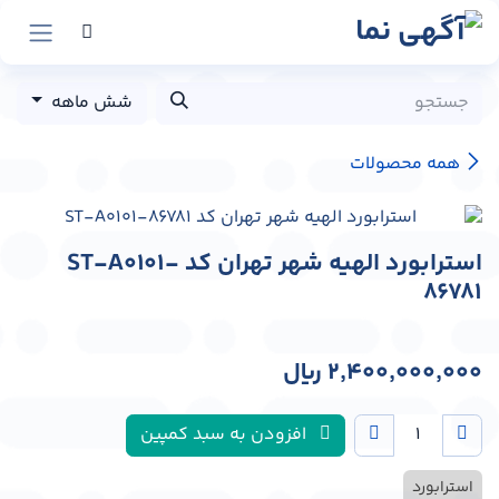
رش به محتوا
شش ماهه
همه محصولات
استرابورد الهیه شهر تهران کد ST-A0101-
86781
2,400,000,000
﷼
افزودن به سبد کمپین
استرابورد