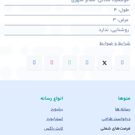
موقعیت مکانی
:
معابر شهری
طول
:
4
عرض
:
3
روشنایی
:
ندارد
شرایط و ضوابط
منوها
انواع رسانه
رسانه ها
بیلبورد
درخواست طراحی
استرابورد
فرصت‌های شغلی
لایت باکس