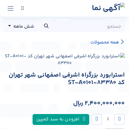
رش به محتوا
شش ماهه
همه محصولات
استرابورد بزرگراه اشرفی اصفهانی شهر تهران
کد ST-A0101-83380
2,400,000,000
﷼
افزودن به سبد کمپین