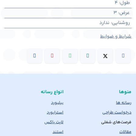
طول
:
4
عرض
:
3
روشنایی
:
ندارد
شرایط و ضوابط
منوها
انواع رسانه
رسانه ها
بیلبورد
درخواست طراحی
استرابورد
فرصت‌های شغلی
لایت باکس
مقالات
استند