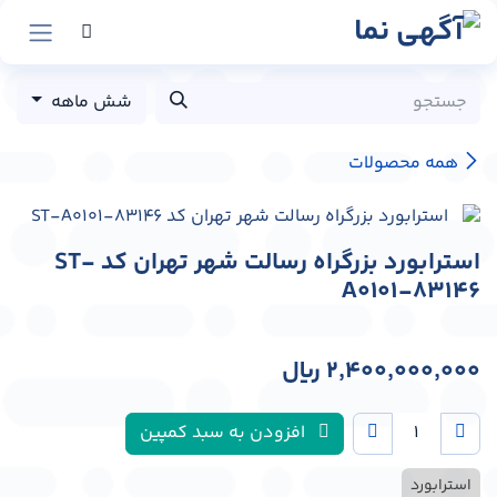
رش به محتوا
شش ماهه
همه محصولات
استرابورد بزرگراه رسالت شهر تهران کد ST-
A0101-83146
2,400,000,000
﷼
افزودن به سبد کمپین
استرابورد