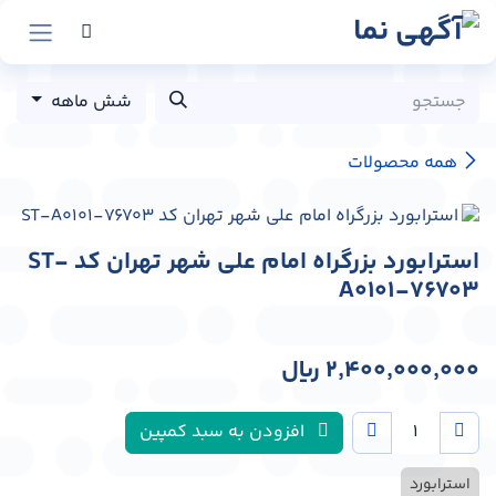
رش به محتوا
شش ماهه
همه محصولات
استرابورد بزرگراه امام علی شهر تهران کد ST-
A0101-76703
2,400,000,000
﷼
افزودن به سبد کمپین
استرابورد