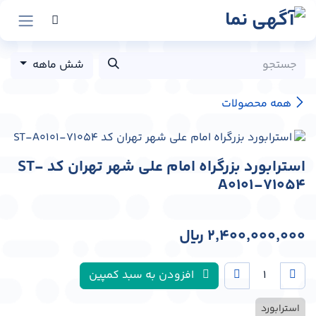
رش به محتوا
شش ماهه
همه محصولات
استرابورد بزرگراه امام علی شهر تهران کد ST-
A0101-71054
2,400,000,000
﷼
افزودن به سبد کمپین
استرابورد