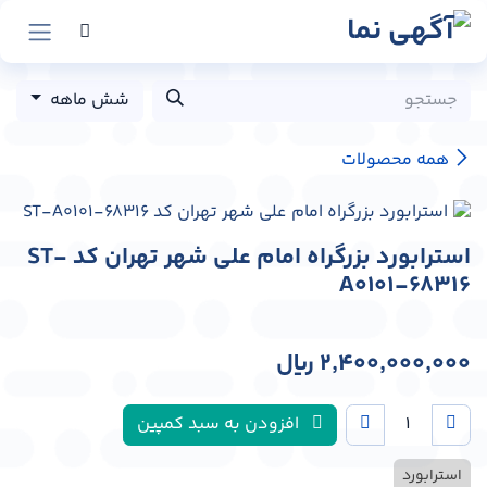
رش به محتوا
شش ماهه
همه محصولات
استرابورد بزرگراه امام علی شهر تهران کد ST-
A0101-68316
2,400,000,000
﷼
افزودن به سبد کمپین
استرابورد