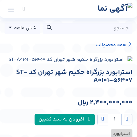
رش به محتوا
شش ماهه
همه محصولات
استرابورد بزرگراه حکیم شهر تهران کد ST-
A0101-56407
2,400,000,000
﷼
افزودن به سبد کمپین
استرابورد