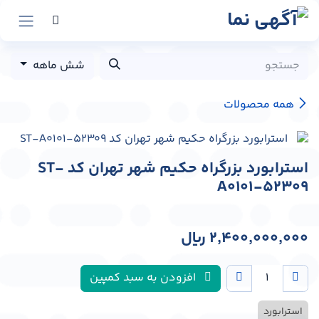
رش به محتوا
شش ماهه
همه محصولات
استرابورد بزرگراه حکیم شهر تهران کد ST-
A0101-52309
2,400,000,000
﷼
افزودن به سبد کمپین
استرابورد