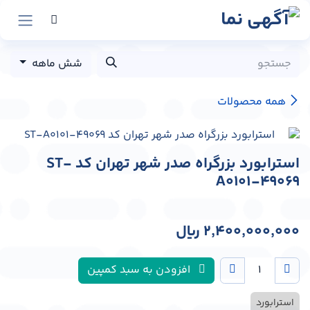
رش به محتوا
شش ماهه
همه محصولات
استرابورد بزرگراه صدر شهر تهران کد ST-
A0101-49069
2,400,000,000
﷼
افزودن به سبد کمپین
استرابورد