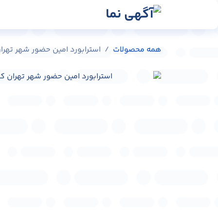
رش به محتوا
رسانه‌ها
وبلاگ
در
همه محصولات
استرابورد امین حضور شهر تهران کد 01-42811