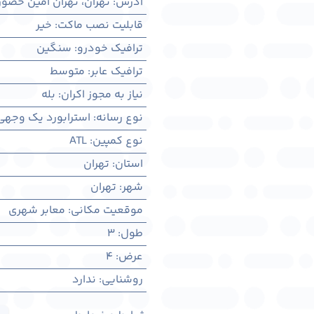
آدرس
:
تهران، تهران امین حضور 
قابلیت نصب ماکت
:
خیر
ترافیک خودرو
:
سنگین
ترافیک عابر
:
متوسط
نیاز به مجوز اکران
:
بله
نوع رسانه
:
استرابورد یک وجهی
نوع کمپین
:
ATL
استان
:
تهران
شهر
:
تهران
موقعیت مکانی
:
معابر شهری
طول
:
3
عرض
:
4
روشنایی
:
ندارد