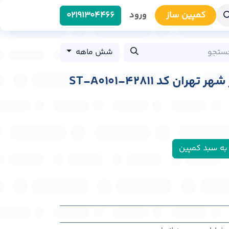
کمپین سا​​ز
ورود
0219​1304466
شش ماهه
ن کد ST-A0101-42811
به سبد کمپین