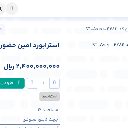
خواست طراحی
راهنما
درباره ما
تماس با ما
ST-A01
استرابورد امین حضور شهر تهرا
2,400,000,000
﷼
افزودن 
استرابورد
مساحت
:
12
جهت تابلو
:
عمودی