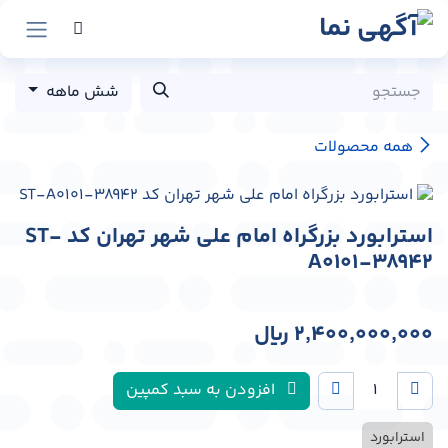
رش به محتوا
شش ماهه
همه محصولات
استرابورد بزرگراه امام علی شهر تهران کد ST-
A0101-38942
2,400,000,000
﷼
افزودن به سبد کمپین
استرابورد