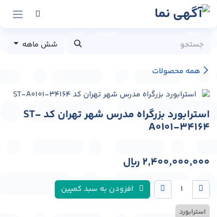
رش به محتوا
شش ماهه
همه محصولات
استرابورد بزرگراه مدرس شهر تهران کد ST-
A0101-34164
2,400,000,000
﷼
افزودن به سبد کمپین
استرابورد