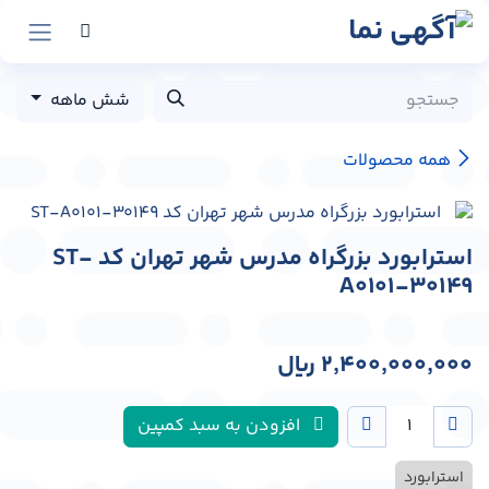
رش به محتوا
شش ماهه
همه محصولات
استرابورد بزرگراه مدرس شهر تهران کد ST-
A0101-30149
2,400,000,000
﷼
افزودن به سبد کمپین
استرابورد