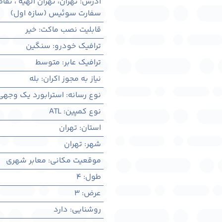
آدرس
:
تهران، تهران الهیه ، تق
سفارت سوئیس (سازه اول)
قابلیت نصب ماکت
:
خیر
ترافیک خودرو
:
سنگین
ترافیک عابر
:
متوسط
نیاز به مجوز اکران
:
بله
نوع رسانه
:
استرابورد یک وجهی
نوع کمپین
:
ATL
استان
:
تهران
شهر
:
تهران
موقعیت مکانی
:
معابر شهری
طول
:
4
عرض
:
3
روشنایی
:
دارد