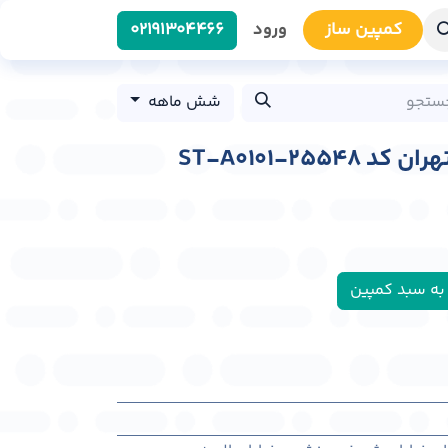
کمپین سا​​ز
ورود
0219​1304466
شش ماهه
ST-A0101-255
به سبد کمپین