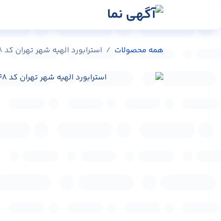
رش به محتوا
رسانه‌ها
وبلاگ
در
همه محصولات
استرابورد الهیه شهر تهران کد ST-A0101-25548