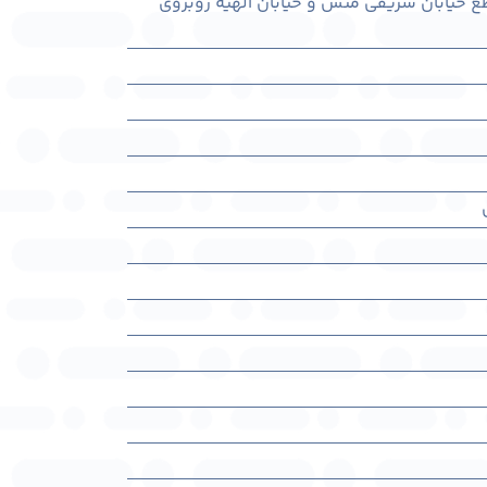
اطع خیابان شریفی منش و خیابان الهیه روبروی