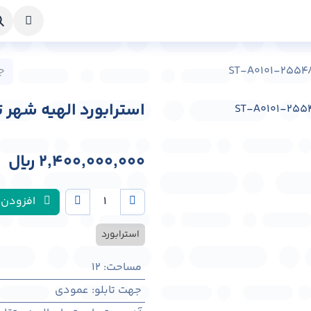
خواست طراحی
راهنما
درباره ما
تماس با ما
استرابورد الهیه شهر تهران کد 48
2,400,000,000
﷼
افزودن 
استرابورد
مساحت
:
12
جهت تابلو
:
عمودی