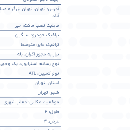
آدرس
:
تهران، تهران بزرگراه ص
آباد
قابلیت نصب ماکت
:
خیر
ترافیک خودرو
:
سنگین
ترافیک عابر
:
متوسط
نیاز به مجوز اکران
:
بله
نوع رسانه
:
استرابورد یک وجهی
نوع کمپین
:
ATL
استان
:
تهران
شهر
:
تهران
موقعیت مکانی
:
معابر شهری
طول
:
4
عرض
:
3