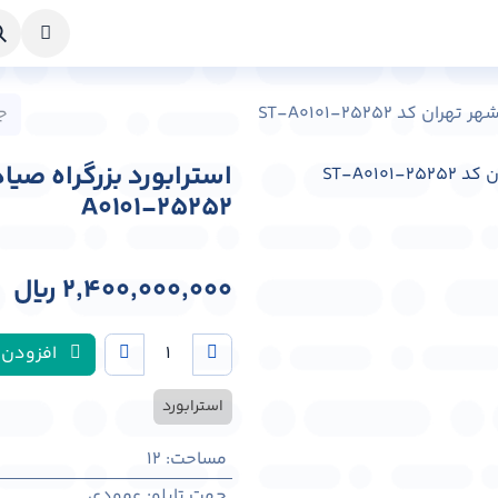
خواست طراحی
راهنما
درباره ما
تماس با ما
کد ST-A0101-25252
A0101-25252
2,400,000,000
﷼
افزودن 
استرابورد
مساحت
:
12
جهت تابلو
:
عمودی