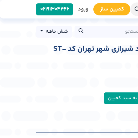
کمپین سا​​ز
ورود
0219​1304466
شش ماهه
استرابورد بزرگراه صیاد شیرازی شهر تهران کد ST-
به سبد کمپین