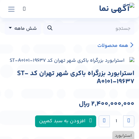
رش به محتوا
شش ماهه
همه محصولات
استرابورد بزرگراه باکری شهر تهران کد ST-
A0101-19637
2,400,000,000
﷼
افزودن به سبد کمپین
استرابورد