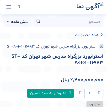
رش به محتوا
شش ماهه
همه محصولات
استرابورد بزرگراه مدرس شهر تهران کد ST-
A0101-16983
2,400,000,000
﷼
افزودن به سبد کمپین
استرابورد